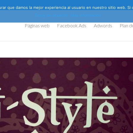
ar que damos la mejor experiencia al usuario en nuestro sitio web. Si 
Estoy de acuerdo
Mas información
Páginas web
Facebook Ads
Adwords
Plan d