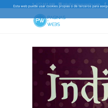
677 441 448
info@paginasywebs.com
Esta web puede usar cookies propias o de terceros para asegur