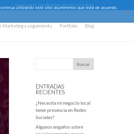
Aviso Legal, Condiciones de uso y Cookies
continúa utilizando este sitio asumiremos que está de acuerdo.
e Marketing y seguimiento
Portfolio
Blog
ENTRADAS
RECIENTES
¿Necesita mi negocio local
tener presencia en Redes
Sociales?
Algunos engaños sobre
posicionamiento que no